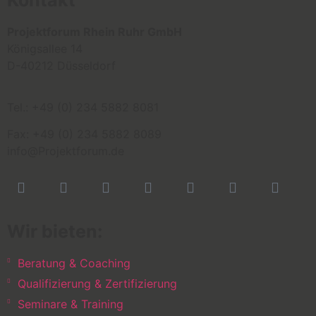
Kontakt
Projektforum Rhein Ruhr GmbH
Königsallee 14
D-40212 Düsseldorf
Tel.: +49 (0) 234 5882 8081
Fax: +49 (0) 234 5882 8089
info@Projektforum.de
Wir bieten:
Beratung & Coaching
Qualifizierung & Zertifizierung
Seminare & Training