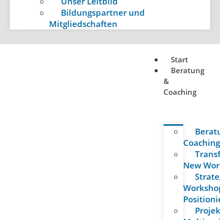
Unser Leitbild
Bildungspartner und
Mitgliedschaften
Start
Beratung
&
Coaching
Berat
Coachin
Trans
New Wor
Strate
Workshop
Position
Projek