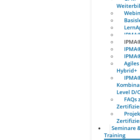
Weiterb
Webin
Basisl
LernA
IPMA®
IPMA®
IPMA®
IPMA®
Agiles
Hybrid+
IPMA
Kombina
Level D/
FAQs 
Zertifizi
Proje
Zertifizi
Seminare 
Training