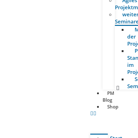
Agiles
Projekt
weite
Seminar
M
der
Proj
P
Sta
im
Pro
S
Sem
PM
Blog
Shop