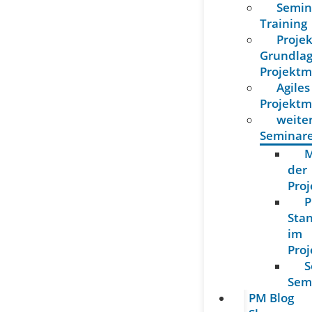
Semin
Training
Proje
Grundla
Projekt
Agiles
Projekt
weite
Seminar
M
der
Proj
P
Sta
im
Pro
S
Sem
PM Blog