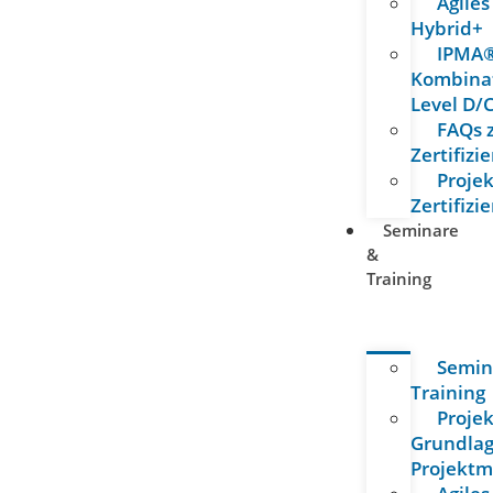
Agiles
Hybrid+
IPMA
Kombina
Level D/
FAQs 
Zertifizi
Proje
Zertifizi
Seminare
&
Training
Semin
Training
Proje
Grundla
Projekt