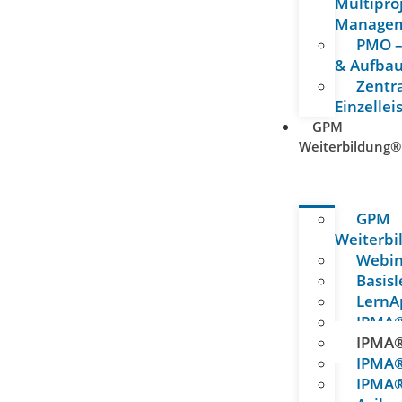
Multipro
Manage
PMO –
& Aufba
Zentr
Einzelle
GPM
Weiterbildung®
GPM
Weiterb
Webin
Basisl
LernA
IPMA®
IPMA®
IPMA®
IPMA®