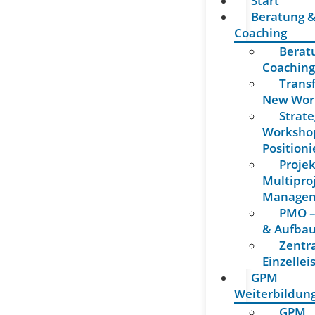
Start
Beratung 
Coaching
Berat
Coachin
Trans
New Wor
Strate
Workshop
Position
Projek
Multipro
Manage
PMO –
& Aufba
Zentr
Einzelle
GPM
Weiterbildun
GPM