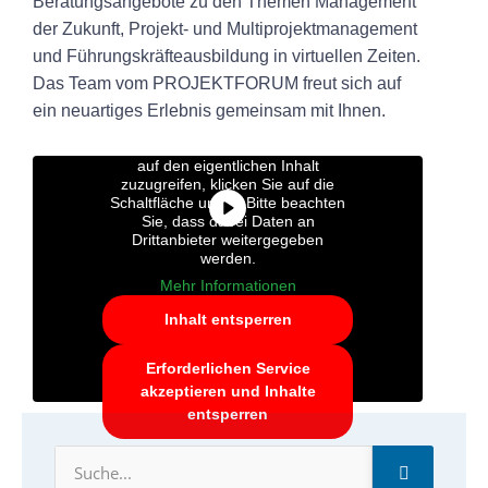
Beratungsangebote zu den Themen Management
der Zukunft, Projekt- und Multiprojektmanagement
und Führungskräfteausbildung in virtuellen Zeiten.
Das Team vom
PROJEKTFORUM
freut sich auf
ein neuartiges Erlebnis gemeinsam mit Ihnen.
Sie sehen gerade einen
Platzhalterinhalt von
YouTube
. Um
auf den eigentlichen Inhalt
zuzugreifen, klicken Sie auf die
Schaltfläche unten. Bitte beachten
Sie, dass dabei Daten an
Drittanbieter weitergegeben
werden.
Mehr Informationen
Inhalt entsperren
Erforderlichen Service
akzeptieren und Inhalte
entsperren