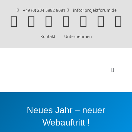
+49 (0) 234 5882 8081
info@projektforum.de
Kontakt
Unternehmen
Beratung & Coaching
GPM Weiterbildung
Seminare & Training
Neues Jahr – neuer
Webauftritt !