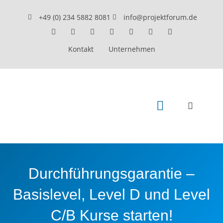
+49 (0) 234 5882 8081
info@projektforum.de
Kontakt
Unternehmen
Beratung & Coaching
GPM Weiterbildung
Seminare & Training
Durchführungsgarantie –
Basislevel, Level D und Level
C/B Kurse starten!