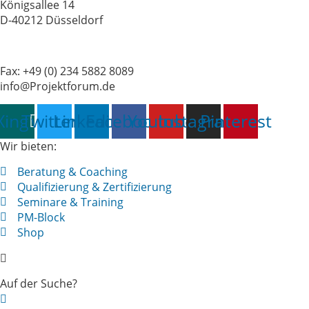
Königsallee 14
D-40212 Düsseldorf
Tel.: +49 (0) 234 5882 8081
Fax: +49 (0) 234 5882 8089
info@Projektforum.de
Xing
Twitter
Linkedin
Facebook
Youtube
Instagram
Pinterest
Wir bieten:
Beratung & Coaching
Qualifizierung & Zertifizierung
Seminare & Training
PM-Block
Shop
Auf der Suche?